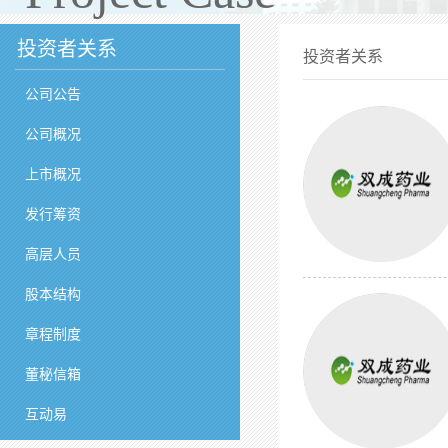
投资者关系
投资者关系
公司公告
公司概况
上市概况
发行筹资
高层人员
股本结构
章程制度
董秘信箱
互动易