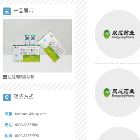
产品展示
注射用胸腺法新
联系方式
邮箱:
furuyuan@hnsp.com
电话:
0898-68635601
传真:
0898-68652226