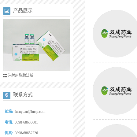
产品展示
注射用胸腺法新
联系方式
邮箱:
furuyuan@hnsp.com
电话:
0898-68635601
传真:
0898-68652226