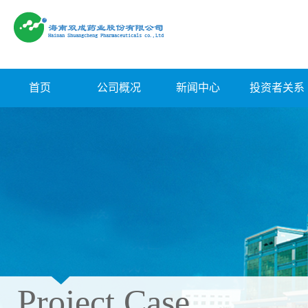
首页
公司概况
新闻中心
投资者关系
公司简介
公司新闻
公司公告
企业文化
业界资讯
公司概况
组织架构
产品知识
上市概况
管理团队
环保信息
发行筹资
企业荣誉
高层人员
双成图库
股本结构
章程制度
董秘信箱
互动易
Project Case