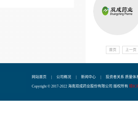
首页
上一页
网站首页
|
公司概况
|
新闻中心
|
投资者关系
质量体
Copyright © 2017-2022 海南双成药业股份有限公司 版权所有
琼ICP