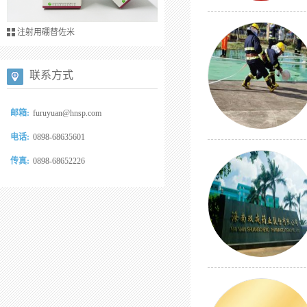
注射用硼替佐米
联系方式
邮箱:
furuyuan@hnsp.com
电话:
0898-68635601
传真:
0898-68652226