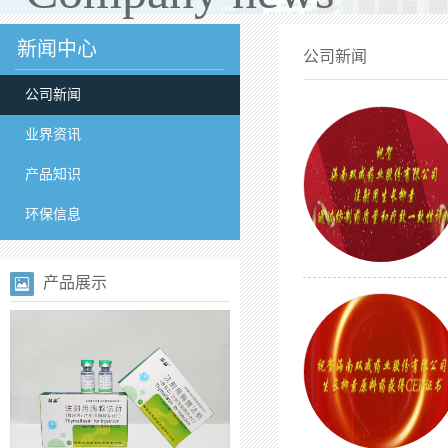
新闻中心
公司新闻
公司新闻
业界资讯
产品知识
环保信息
产品展示