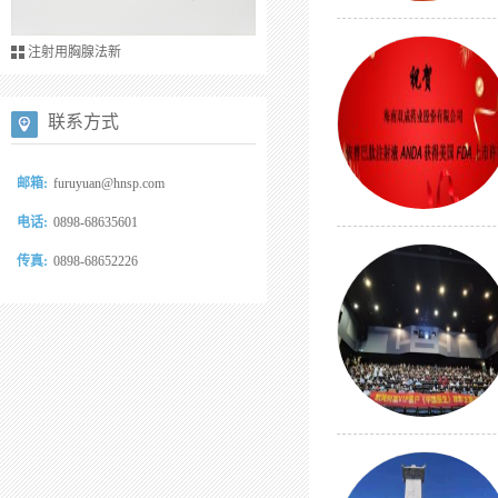
注射用胸腺法新
联系方式
邮箱:
furuyuan@hnsp.com
电话:
0898-68635601
传真:
0898-68652226