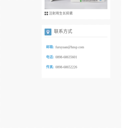
注射用胸腺法新
联系方式
邮箱:
furuyuan@hnsp.com
电话:
0898-68635601
传真:
0898-68652226