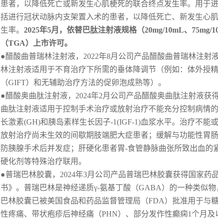
患者，以降低死亡或新发生心肌梗死的联合终点发生率。用于进
括进行冠状动脉内支架置入术的患者，以降低死亡、新发生心
生率。
2025
年
5
月，依替巴肽注射液规格（20mg/10mL、75mg
（TGA）上市许可。
●醋酸曲普瑞林注射液，2022年8月公司产品醋酸曲普瑞林注
林注射液适用于不育治疗下所需的垂体降调节（例如：体外授精
（GIFT）和无辅助治疗方法的促卵泡成熟等）。
●醋酸奥曲肽注射液，2024年2月公司产品醋酸奥曲肽注射液
曲肽注射液适用于控制手术治疗或放射治疗不能充分控制病情
长激素(GH)和胰岛素样生长因子-1(IGF-1)血浆水平。治疗
放射治疗尚未生效的间歇期肢端肥大症患者；缓解与功能性胃肠胰
防胰腺手术后并发症；肝硬化患者胃-食管静脉曲张所致出血的
硬化剂等特殊治疗联用。
●普瑞巴林胶囊，2024年3月公司产品普瑞巴林胶囊获得国家
书》。普瑞巴林是神经递质γ-氨基丁酸（GABA）的一种类似
巴林胶囊已被美国食品和药品监督管理局（FDA）批准用于与糖
性疼痛、带状疱疹后神经痛（PHN）、部分发作性癫痫1个月