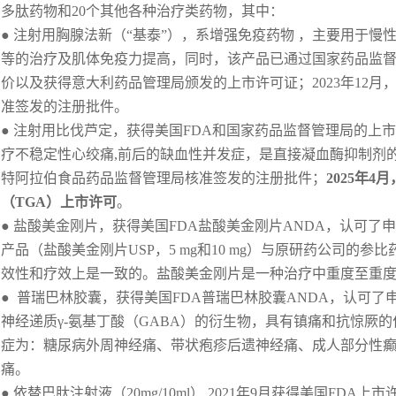
多肽药物和20个其他各种治疗类药物，其中：
● 注射用胸腺法新（“基泰”），系增强免疫药物 ，主要用于
等的治疗及肌体免疫力提高，同时，该产品已通过国家药品监
价以及获得意大利药品管理局颁发的上市许可证；2023年12
准签发的注册批件。
● 注射用比伐芦定，获得美国FDA和国家药品监督管理局的上
疗不稳定性心绞痛,前后的缺血性并发症，是直接凝血酶抑制剂的一
特阿拉伯食品药品监督管理局核准签发的注册批件；
2025
年
4
月
（TGA）上市许可
。
● 盐酸美金刚片，获得美国FDA盐酸美金刚片ANDA，认可
产品（盐酸美金刚片USP，5 mg和10 mg）与原研药公司的参比药物N
效性和疗效上是一致的。盐酸美金刚片是一种治疗中重度至重
● 普瑞巴林胶囊，获得美国FDA普瑞巴林胶囊ANDA，认可
神经递质γ-氨基丁酸（GABA）的衍生物，具有镇痛和抗惊厥
症为：糖尿病外周神经痛、带状疱疹后遗神经痛、成人部分性
痛。
● 依替巴肽注射液（20mg/10ml）,2021年9月获得美国FD