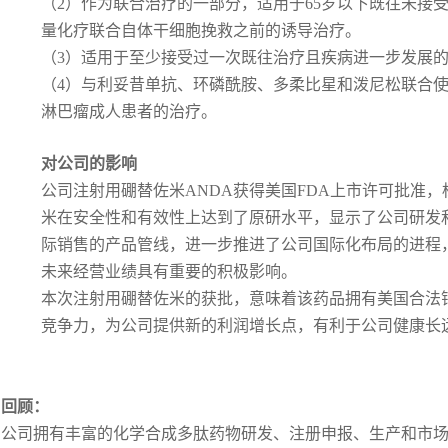
（2）作为联合治疗的一部分，适用于65岁以下既往未接
量化疗联合自体干细胞挽救之前的诱导治疗。
（3）适用于至少接受过一次既往治疗且疾病进一步发展
（4）与利妥昔单抗、环磷酰胺、多柔比星和泼尼松联合
淋巴瘤成人患者的治疗。
对公司的影响
公司注射用硼替佐米ANDA获得美国FDA上市许可批准
米在安全性和有效性上达到了原研水平，显示了公司研发
际销售的产品管线，进一步推进了公司国际化布局的进程
未来经营业绩具有重要的积极影响。
本次注射用硼替佐米的获批，意味着该药品拥有美国合法
竞争力，为公司提供新的利润增长点，有利于公司健康长
回顾：
公司拥有丰富的化学合成多肽药物研发、注册申报、生产和市