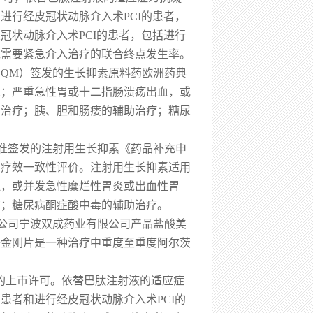
进行经皮冠状动脉介入术PCI的患者，
冠状动脉介入术PCI的患者，包括进行
或需要紧急介入治疗的联合终点发生率。
EDQM）签发的生长抑素原料药欧洲药典
血；严重急性胃或十二指肠溃疡出血，或
和治疗；胰、胆和肠瘘的辅助治疗；糖尿
核准签发的注射用生长抑素《药品补充申
和疗效一致性评价。注射用生长抑素适用
血，或并发急性糜烂性胃炎或出血性胃
疗；糖尿病酮症酸中毒的辅助治疗。
控股子公司宁波双成药业有限公司产品盐酸美
酸美金刚片是一种治疗中重度至重度阿尔茨
国FDA的上市许可。依替巴肽注射液的适应症
患者和进行经皮冠状动脉介入术PCI的