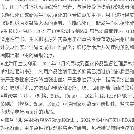
血，用于急性冠状动脉综合征患者，包括接受药物治疗的患者和
以降低死亡或新发生心肌梗死的联合终点发生率。用于进行经皮
冠状动脉内支架置入术的患者，以降低死亡、新发生心肌梗死
●生长抑素原料，2021年10月公司收到欧洲药品质量管理局（
适用性证书。生长抑素原料药适用于严重急性食道静脉曲张出
并发急性糜烂性胃炎或出血性胃炎；胰腺手术后并发症的预防
病酮症酸中毒的辅助治疗。
●注射用生长抑素，2021年11月公司收到国家药品监督管理局
请批准通知书》，公司产品注射用生长抑素已通过仿制药质量
于严重急性食道静脉曲张出血；严重急性胃或十二指肠溃疡出
炎；胰腺手术后并发症的预防和治疗；胰、胆和肠瘘的辅助治
●盐酸美金刚片（规格：5mg、10mg），2021年12月公司
金刚片（规格：5mg、10mg）获得国家药监局注册批件。盐
海默型老年痴呆症的药品。
● 依替巴肽注射液(规格75mg/100mL)，2022年4月获得美
为抗凝血，用于急性冠状动脉综合征患者，包括接受药物治疗的