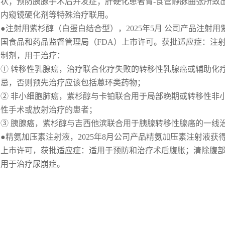
状；预防胰腺手术后并发症；肝硬化患者胃-食管静脉曲张所致
内窥镜硬化剂等特殊治疗联用。
●注射用紫杉醇（白蛋白结合型），2025年5月 公司产品注射
国食品和药品监督管理局（FDA）上市许可。获批适应症：注
制剂，用于治疗：
① 转移性乳腺癌，治疗联合化疗失败的转移性乳腺癌或辅助化疗
忌，否则预先治疗应该包括蒽环类药物；
② 非小细胞肺癌，紫杉醇与卡铂联合用于局部晚期或转移性非
性手术或放射治疗的患者；
③ 胰腺癌，紫杉醇与吉西他滨联合用于胰腺转移性腺癌的一线
●精氨加压素注射液，2025年8月公司产品精氨加压素注射液获
上市许可，获批适应症：适用于预防和治疗术后腹胀；清除腹部
用于治疗尿崩症。