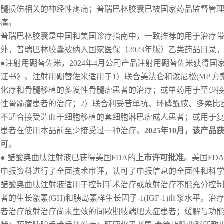
髓损伤相关的神经性疼痛；普瑞巴林胶囊已被国家药品监督管
痛。
普瑞巴林胶囊是中国和美国诊疗指南中，一致推荐的用于治疗
外，普瑞巴林胶囊被纳入国家医保（2023年版）乙类药品目录，
●注射用硼替佐米，2024年4月公司产品注射用硼替佐米获得
证书》。注射用硼替佐米适用于1）联合美法仑和泼尼松(MP 方
化疗和骨髓移植的多发性骨髓瘤患者的治疗；或单药用于至少
性骨髓瘤患者的治疗；2）联合利妥昔单抗、环磷酰胺、多柔比
不适合接受造血干细胞移植的套细胞淋巴瘤成人患者；或用于
患者在使用本品前至少接受过一种治疗。
2025
年
10
月，该产品
可
。
● 醋酸奥曲肽注射液已获得美国FDA的
上市许可批准
。美国FD
申报资料进行了全面技术审评，认可了申报信息的全面性和科
醋酸奥曲肽注射液适用于控制手术治疗或放射治疗不能充分控
者的生长激素(GH)和胰岛素样生长因子-1(IGF-1)血浆水平
者治疗放射治疗尚未生效的间歇期肢端肥大症患者；缓解与功能性