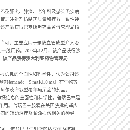
慢性乙型肝炎、肿瘤、老年科及感染类疾病
督管理注射剂仿制药质量和疗效一致性评
月，该产品获得巴基斯坦药品监督管理局核
市许可，主要应用于预防血管成型介入治
线用药。2023年12月，该产品获得沙
，该产品获得
澳大利亚药物管理局
了申报信息的全面性和科学性，认为公司该
amenda（5 mg和10 mg）在生物等
度阿尔茨海默型老年痴呆症的药品。
了申报信息的全面性和科学性。普瑞巴林是
的作用。普瑞巴林胶囊在美国获批的适应
癫痫的辅助治疗及脊髓损伤相关的神经
A上市许可，依替巴肽注射液的适应症为抗凝