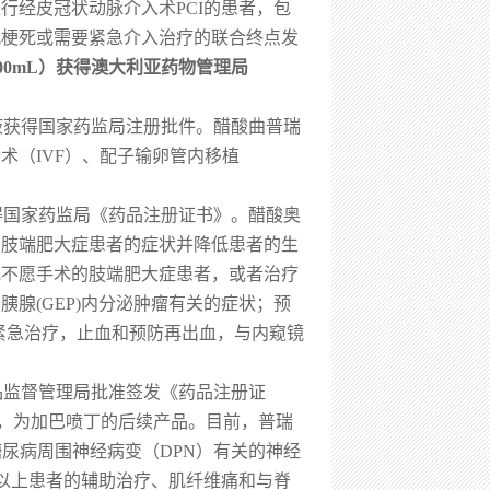
行经皮冠状动脉介入术PCI的患者，包
肌梗死或需要紧急介入治疗的联合终点发
/100mL）获得澳大利亚药物管理局
射液获得国家药监局注册批件。醋酸曲普瑞
术（IVF）、配子输卵管内移植
获得国家药监局《药品注册证书》。醋酸奥
的肢端肥大症患者的症状并降低患者的生
不能或不愿手术的肢端肥大症患者，或者治疗
腺(GEP)内分泌肿瘤有关的症状；预
紧急治疗，止血和预防再出血，与内窥镜
药品监督管理局批准签发《药品注册证
物，为加巴喷丁的后续产品。目前，普瑞
尿病周围神经病变（DPN）有关的神经
及以上患者的辅助治疗、肌纤维痛和与脊