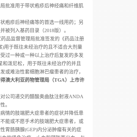
理局批准用于带状疱疹后神经痛和纤维肌
带状疱疹后神经痛等的首选一线用药；另
并被列入基药目录（2018版）。
国家药品监督管理局批准签发的《药品注册
案)用于既往未经治疗的且不适合大剂量
接受过一种或一种以上治疗后复发的多发
星和泼尼松，用于既往未经治疗的并且
复发或难治性套细胞淋巴瘤患者的治疗，
获得
澳大利亚药物管理局（TGA）上市许
A对公司递交的醋酸奥曲肽注射液ANDA
学性。
制病情的肢端肥大症患者的症状并降低患
。治疗不能或不愿手术的肢端肥大症患者，或
胃肠胰腺(GEP)内分泌肿瘤有关的症